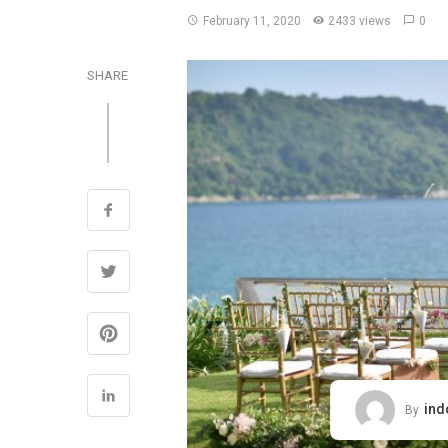
February 11, 2020
2433 views
0
SHARE
ind
By