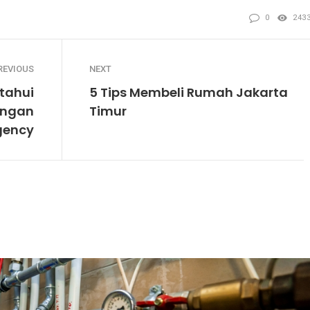
0
243
REVIOUS
NEXT
etahui
5 Tips Membeli Rumah Jakarta
engan
Timur
gency