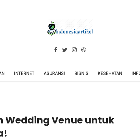
AN
INTERNET
ASURANSI
BISNIS
KESEHATAN
INF
lih Wedding Venue untuk
a!