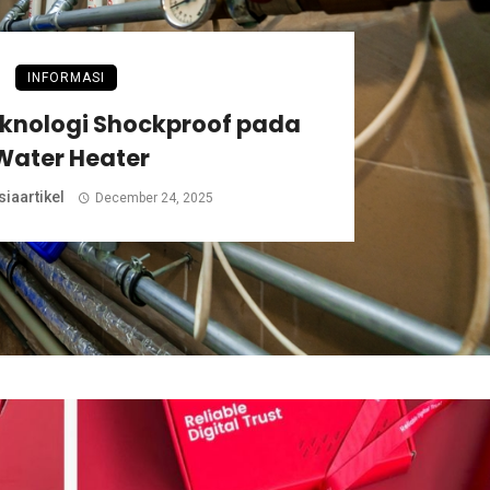
INFORMASI
eknologi Shockproof pada
Water Heater
iaartikel
December 24, 2025