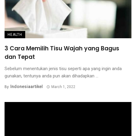
HEALTH
3 Cara Memilih Tisu Wajah yang Bagus
dan Tepat
Sebelum menentukan jenis tisu seperti apa yang ingin anda
gunakan, tentunya anda pun akan dihadapkan ...
Indonesiaartikel
By
March 1, 2022