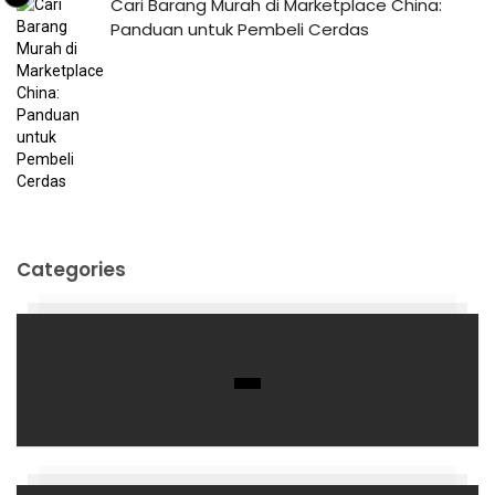
Cari Barang Murah di Marketplace China:
Panduan untuk Pembeli Cerdas
Categories