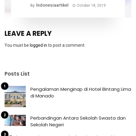
Indonesiaartikel
By
October 18, 2019
LEAVE A REPLY
You must be
logged in
to post a comment.
Posts List
Pengalaman Menginap di Hotel Bintang Lima
di Manado
Perbandingan Antara Sekolah Swasta dan
Sekolah Negeri