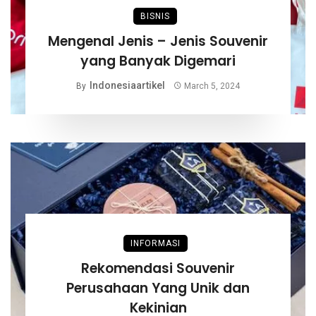
BISNIS
Mengenal Jenis – Jenis Souvenir
yang Banyak Digemari
Indonesiaartikel
By
March 5, 2024
INFORMASI
Rekomendasi Souvenir
Perusahaan Yang Unik dan
Kekinian