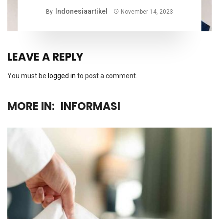
Indonesiaartikel
By
November 14, 2023
LEAVE A REPLY
You must be
logged in
to post a comment.
MORE IN:
INFORMASI