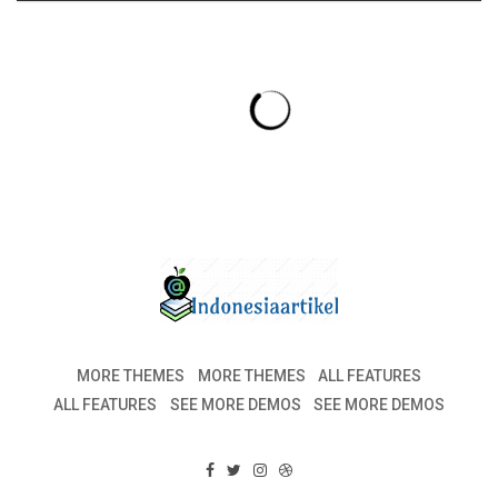
MORE THEMES
MORE THEMES
ALL FEATURES
ALL FEATURES
SEE MORE DEMOS
SEE MORE DEMOS