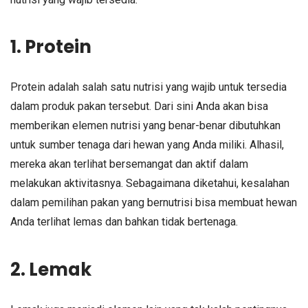
1. Protein
Protein adalah salah satu nutrisi yang wajib untuk tersedia
dalam produk pakan tersebut. Dari sini Anda akan bisa
memberikan elemen nutrisi yang benar-benar dibutuhkan
untuk sumber tenaga dari hewan yang Anda miliki. Alhasil,
mereka akan terlihat bersemangat dan aktif dalam
melakukan aktivitasnya. Sebagaimana diketahui, kesalahan
dalam pemilihan pakan yang bernutrisi bisa membuat hewan
Anda terlihat lemas dan bahkan tidak bertenaga.
2. Lemak