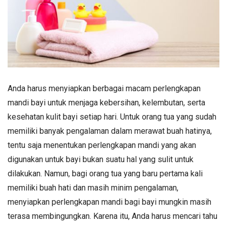
Anda harus menyiapkan berbagai macam perlengkapan
mandi bayi untuk menjaga kebersihan, kelembutan, serta
kesehatan kulit bayi setiap hari. Untuk orang tua yang sudah
memiliki banyak pengalaman dalam merawat buah hatinya,
tentu saja menentukan perlengkapan mandi yang akan
digunakan untuk bayi bukan suatu hal yang sulit untuk
dilakukan. Namun, bagi orang tua yang baru pertama kali
memiliki buah hati dan masih minim pengalaman,
menyiapkan perlengkapan mandi bagi bayi mungkin masih
terasa membingungkan. Karena itu, Anda harus mencari tahu